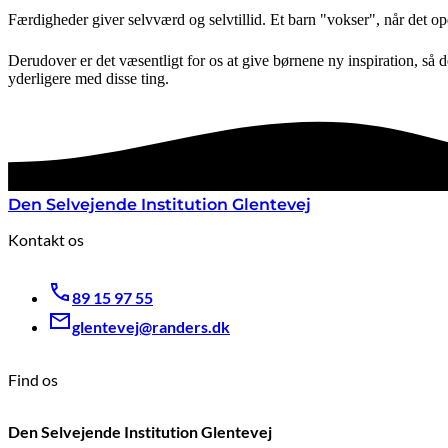
Færdigheder giver selvværd og selvtillid. Et barn "vokser", når det opdag
Derudover er det væsentligt for os at give børnene ny inspiration, så d
yderligere med disse ting.
Den Selvejende Institution Glentevej
Kontakt os
89 15 97 55
glentevej@randers.dk
Find os
Den Selvejende Institution Glentevej