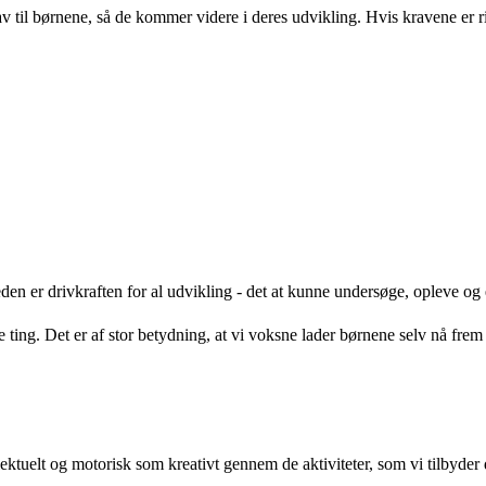
å krav til børnene, så de kommer videre i deres udvikling. Hvis kravene 
en er drivkraften for al udvikling - det at kunne undersøge, opleve og
ting. Det er af stor betydning, at vi voksne lader børnene selv nå frem ti
lektuelt og motorisk som kreativt gennem de aktiviteter, som vi tilbyder