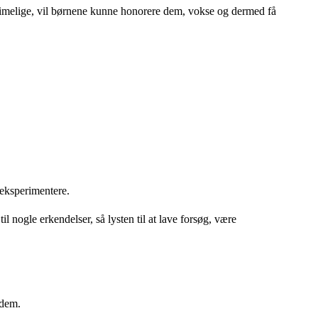
er rimelige, vil børnene kunne honorere dem, vokse og dermed få
 eksperimentere.
l nogle erkendelser, så lysten til at lave forsøg, være
 dem.