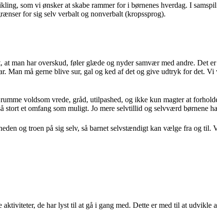
vikling, som vi ønsker at skabe rammer for i børnenes hverdag. I samspi
grænser for sig selv verbalt og nonverbalt (kropssprog).
 at man har overskud, føler glæde og nyder samvær med andre. Det er vig
har. Man må gerne blive sur, gal og ked af det og give udtryk for det. Vi 
n rumme voldsom vrede, gråd, utilpashed, og ikke kun magter at forholde 
så stort et omfang som muligt. Jo mere selvtillid og selvværd børnene har
heden og troen på sig selv, så barnet selvstændigt kan vælge fra og til. Vi 
ktiviteter, de har lyst til at gå i gang med. Dette er med til at udvikle 