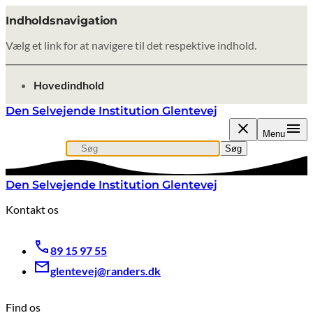
Indholdsnavigation
Vælg et link for at navigere til det respektive indhold.
gå til
Hovedindhold
Den Selvejende Institution Glentevej
Menu
Søg
Søg efter indhold, nyheder eller artikler
Søg
Den Selvejende Institution Glentevej
Kontakt os
89 15 97 55
glentevej@randers.dk
Find os